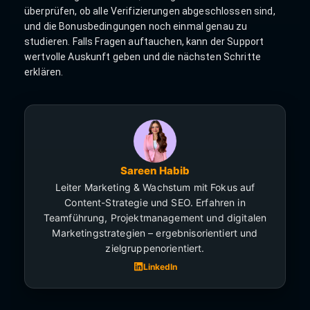
überprüfen, ob alle Verifizierungen abgeschlossen sind,
und die Bonusbedingungen noch einmal genau zu
studieren. Falls Fragen auftauchen, kann der Support
wertvolle Auskunft geben und die nächsten Schritte
erklären.
Sareen Habib
Leiter Marketing & Wachstum mit Fokus auf
Content-Strategie und SEO. Erfahren in
Teamführung, Projektmanagement und digitalen
Marketingstrategien – ergebnisorientiert und
zielgruppenorientiert.
LinkedIn