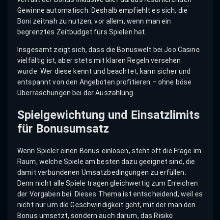
Gewinne automatisch. Deshalb empfiehlt es sich, die
Boni zeitnah zu nutzen, vor allem, wenn man ein
begrenztes Zeitbudget fürs Spielen hat.
Insgesamt zeigt sich, dass die Bonuswelt bei Joo Casino
vielfältig ist, aber stets mit klaren Regeln versehen
wurde. Wer diese kennt und beachtet, kann sicher und
entspannt von den Angeboten profitieren – ohne böse
Überraschungen bei der Auszahlung.
Spielgewichtung und Einsatzlimits
für Bonusumsatz
Wenn Spieler einen Bonus einlösen, steht oft die Frage im
Raum, welche Spiele am besten dazu geeignet sind, die
damit verbundenen Umsatzbedingungen zu erfüllen.
Denn nicht alle Spiele tragen gleichwertig zum Erreichen
der Vorgaben bei. Dieses Thema ist entscheidend, weil es
nicht nur um die Geschwindigkeit geht, mit der man den
Bonus umsetzt, sondern auch darum, das Risiko