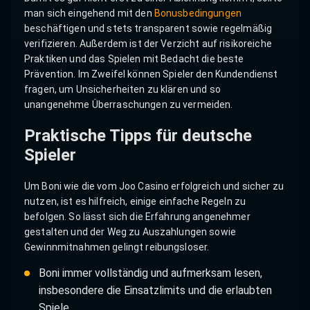
man sich eingehend mit den
Bonusbedingungen
beschäftigen und stets transparent sowie regelmäßig
verifizieren. Außerdem ist der Verzicht auf risikoreiche
Praktiken und das Spielen mit Bedacht die beste
Prävention. Im Zweifel können Spieler den Kundendienst
fragen, um Unsicherheiten zu klären und so
unangenehme Überraschungen zu vermeiden.
Praktische Tipps für deutsche
Spieler
Um Boni wie die vom Joo Casino erfolgreich und sicher zu
nutzen, ist es hilfreich, einige einfache Regeln zu
befolgen. So lässt sich die Erfahrung angenehmer
gestalten und der Weg zu Auszahlungen sowie
Gewinnmitnahmen gelingt reibungsloser.
Boni immer vollständig und aufmerksam lesen,
insbesondere die Einsatzlimits und die erlaubten
Spiele.