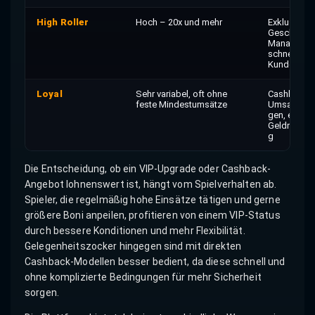
High Roller
Hoch – 20x und mehr
Exklusive
Geschenke,
Manager,
schnellerer
Kundensup
Loyal
Sehr variabel, oft ohne
Cashback 
feste Mindestumsätze
Umsatzbed
gen, echte
Geldrückers
g
Die Entscheidung, ob ein VIP-Upgrade oder Cashback-
Angebot lohnenswert ist, hängt vom Spielverhalten ab.
Spieler, die regelmäßig hohe Einsätze tätigen und gerne
größere Boni anpeilen, profitieren von einem VIP-Status
durch bessere Konditionen und mehr Flexibilität.
Gelegenheitszocker hingegen sind mit direkten
Cashback-Modellen besser bedient, da diese schnell und
ohne komplizierte Bedingungen für mehr Sicherheit
sorgen.