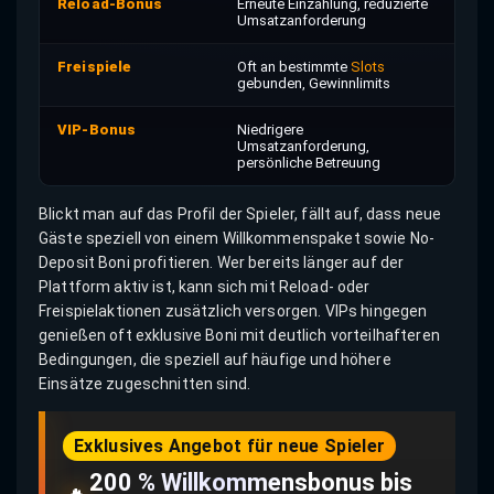
Reload-Bonus
Erneute Einzahlung, reduzierte
Bes
Umsatzanforderung
Freispiele
Oft an bestimmte
Slots
Alle
gebunden, Gewinnlimits
VIP-Bonus
Niedrigere
VIP
Umsatzanforderung,
persönliche Betreuung
Blickt man auf das Profil der Spieler, fällt auf, dass neue
Gäste speziell von einem Willkommenspaket sowie No-
Deposit Boni profitieren. Wer bereits länger auf der
Plattform aktiv ist, kann sich mit Reload- oder
Freispielaktionen zusätzlich versorgen. VIPs hingegen
genießen oft exklusive Boni mit deutlich vorteilhafteren
Bedingungen, die speziell auf häufige und höhere
Einsätze zugeschnitten sind.
Exklusives Angebot für neue Spieler
200 % Willkommensbonus bis