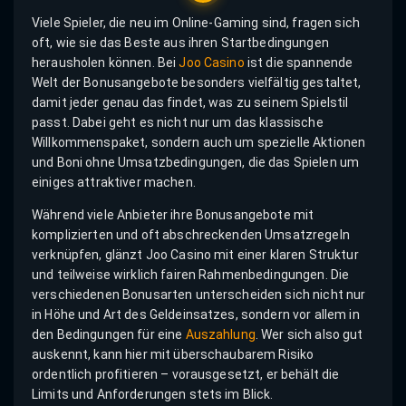
Viele Spieler, die neu im Online-Gaming sind, fragen sich
oft, wie sie das Beste aus ihren Startbedingungen
herausholen können. Bei
Joo Casino
ist die spannende
Welt der Bonusangebote besonders vielfältig gestaltet,
damit jeder genau das findet, was zu seinem Spielstil
passt. Dabei geht es nicht nur um das klassische
Willkommenspaket, sondern auch um spezielle Aktionen
und Boni ohne Umsatzbedingungen, die das Spielen um
einiges attraktiver machen.
Während viele Anbieter ihre Bonusangebote mit
komplizierten und oft abschreckenden Umsatzregeln
verknüpfen, glänzt Joo Casino mit einer klaren Struktur
und teilweise wirklich fairen Rahmenbedingungen. Die
verschiedenen Bonusarten unterscheiden sich nicht nur
in Höhe und Art des Geldeinsatzes, sondern vor allem in
den Bedingungen für eine
Auszahlung
. Wer sich also gut
auskennt, kann hier mit überschaubarem Risiko
ordentlich profitieren – vorausgesetzt, er behält die
Limits und Anforderungen stets im Blick.