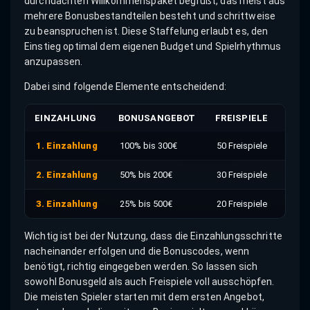
durchdachten Willkommenspaket begrüßt, das meist aus
mehrere Bonusbestandteilen besteht und schrittweise
zu beanspruchen ist. Diese Staffelung erlaubt es, den
Einstieg optimal dem eigenen Budget und Spielrhythmus
anzupassen.
Dabei sind folgende Elemente entscheidend:
EINZAHLUNG
BONUSANGEBOT
FREISPIELE
MIN
1. Einzahlung
100% bis 300€
50 Freispiele
20€
2. Einzahlung
50% bis 200€
30 Freispiele
20€
3. Einzahlung
25% bis 500€
20 Freispiele
20€
Wichtig ist bei der Nutzung, dass die Einzahlungsschritte
nacheinander erfolgen und die Bonuscodes, wenn
benötigt, richtig eingegeben werden. So lassen sich
sowohl Bonusgeld als auch Freispiele voll ausschöpfen.
Die meisten Spieler starten mit dem ersten Angebot,