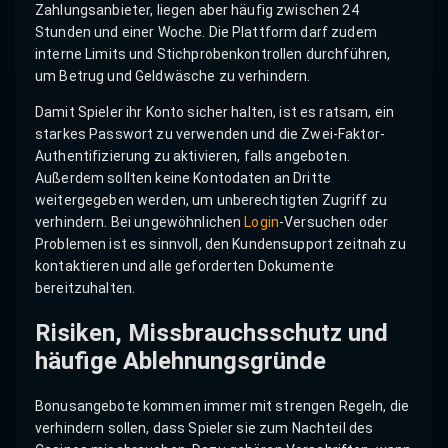
Zahlungsanbieter, liegen aber häufig zwischen 24
Stunden und einer Woche. Die Plattform darf zudem
interne Limits und Stichprobenkontrollen durchführen,
um Betrug und Geldwäsche zu verhindern.
Damit Spieler ihr Konto sicher halten, ist es ratsam, ein
starkes Passwort zu verwenden und die Zwei-Faktor-
Authentifizierung zu aktivieren, falls angeboten.
Außerdem sollten keine Kontodaten an Dritte
weitergegeben werden, um unberechtigten Zugriff zu
verhindern. Bei ungewöhnlichen
Login
-Versuchen oder
Problemen ist es sinnvoll, den Kundensupport zeitnah zu
kontaktieren und alle geforderten Dokumente
bereitzuhalten.
Risiken, Missbrauchsschutz und
häufige Ablehnungsgründe
Bonusangebote kommen immer mit strengen Regeln, die
verhindern sollen, dass Spieler sie zum Nachteil des