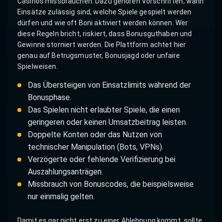
Casinos missbrauchen. Dazu gehören Vorschriften, wann
Einsätze zulässig sind, welche Spiele gespielt werden
dürfen und wie oft Boni aktiviert werden können. Wer
diese Regeln bricht, riskiert, dass Bonusguthaben und
Gewinne storniert werden. Die Plattform achtet hier
genau auf Betrugsmuster, Bonusjagd oder unfaire
Spielweisen.
Das Übersteigen von Einsatzlimits während der
Bonusphase.
Das Spielen nicht erlaubter Spiele, die einen
geringeren oder keinen Umsatzbeitrag leisten.
Doppelte Konten oder das Nutzen von
technischer Manipulation (Bots, VPNs).
Verzögerte oder fehlende Verifizierung bei
Auszahlungsanträgen.
Missbrauch von Bonuscodes, die beispielsweise
nur einmalig gelten.
Damit es gar nicht erst zu einer Ablehnung kommt, sollte