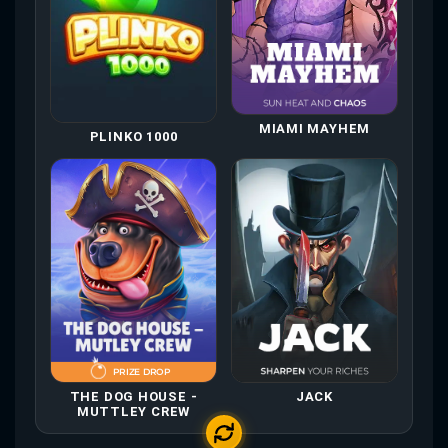
MIAMI MAYHEM
PLINKO 1000
THE DOG HOUSE -
JACK
MUTTLEY CREW