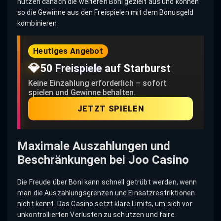
nutzen danach die weiteren Boni gezielt aus und können
so die Gewinne aus den Freispielen mit dem Bonusgeld
kombinieren.
Heutiges Angebot
💎
50 Freispiele auf Starburst
Keine Einzahlung erforderlich – sofort
spielen und Gewinne behalten.
JETZT SPIELEN
Maximale Auszahlungen und
Beschränkungen bei Joo Casino
Die Freude über Boni kann schnell getrübt werden, wenn
man die Auszahlungsgrenzen und Einsatzrestriktionen
nicht kennt. Das Casino setzt klare Limits, um sich vor
unkontrollierten Verlusten zu schützen und faire