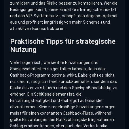
zu mildern und das Risiko besser zu kontrollieren. Wer die
Bedingungen kennt, seine Einsätze strategisch einsetzt
und das VIP-System nutzt, schöpft das Angebot optimal
aus und profitiert langfristig von mehr Sicherheit und
attraktiven Bonusstrukturen.
Praktische Tipps für strategische
Nutzung
Viele fragen sich, wie sie ihre Einzahlungen und
Spielgewohnheiten so gestalten können, dass das
Cashback-Programm optimal wirkt. Dabei geht es nicht
nur darum, möglichst viel zurückzuerhalten, sondern das
Risiko clever zu steuern und den Spielspaß nachhaltig zu
erhöhen. Ein Schlüsselelement ist, die
Einzahlungshäufigkeit und -höhe gut aufeinander
abzustimmen. Kleine, regelmäßige Einzahlungen sorgen
meist für einen konstanten Cashback-Fluss, während
große Einzahlungen den Rückzahlungsbetrag auf einen
Schlag erhöhen können, aber auch das Verlustrisiko