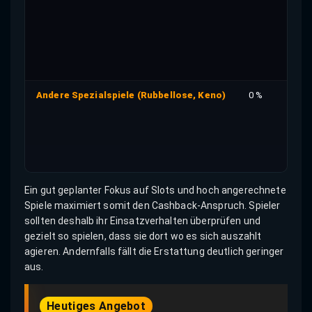
Andere Spezialspiele (Rubbellose, Keno)
0 %
Ein gut geplanter Fokus auf Slots und hoch angerechnete
Spiele maximiert somit den Cashback-Anspruch. Spieler
sollten deshalb ihr Einsatzverhalten überprüfen und
gezielt so spielen, dass sie dort wo es sich auszahlt
agieren. Andernfalls fällt die Erstattung deutlich geringer
aus.
Heutiges Angebot