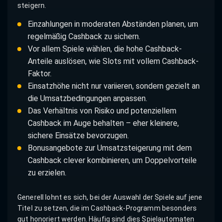
steigern.
Einzahlungen in moderaten Abständen planen, um
regelmäßig Cashback zu sichern.
Vor allem Spiele wählen, die hohe Cashback-
Anteile auslösen, wie Slots mit vollem Cashback-
Faktor.
Einsatzhöhe nicht nur variieren, sondern gezielt an
die Umsatzbedingungen anpassen.
Das Verhältnis von Risiko und potenziellem
Cashback im Auge behalten – eher kleinere,
sichere Einsätze bevorzugen.
Bonusangebote zur Umsatzsteigerung mit dem
Cashback clever kombinieren, um Doppelvorteile
zu erzielen.
Generell lohnt es sich, bei der Auswahl der Spiele auf jene
Titel zu setzen, die im Cashback-Programm besonders
gut honoriert werden. Häufig sind dies Spielautomaten