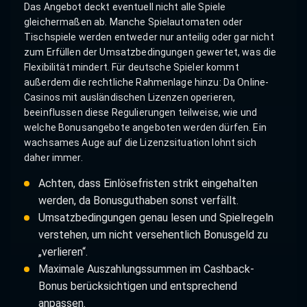
Das Angebot deckt eventuell nicht alle Spiele
gleichermaßen ab. Manche Spielautomaten oder
Tischspiele werden entweder nur anteilig oder gar nicht
zum Erfüllen der Umsatzbedingungen gewertet, was die
Flexibilität mindert. Für deutsche Spieler kommt
außerdem die rechtliche Rahmenlage hinzu: Da Online-
Casinos mit ausländischen Lizenzen operieren,
beeinflussen diese Regulierungen teilweise, wie und
welche Bonusangebote angeboten werden dürfen. Ein
wachsames Auge auf die Lizenzsituation lohnt sich
daher immer.
Achten, dass Einlösefristen strikt eingehalten
werden, da Bonusguthaben sonst verfällt.
Umsatzbedingungen genau lesen und Spielregeln
verstehen, um nicht versehentlich Bonusgeld zu
„verlieren“.
Maximale Auszahlungssummen im Cashback-
Bonus berücksichtigen und entsprechend
anpassen.