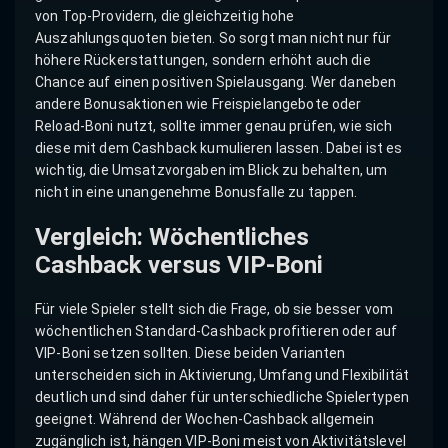
von Top-Providern, die gleichzeitig hohe
Auszahlungsquoten bieten. So sorgt man nicht nur für
höhere Rückerstattungen, sondern erhöht auch die
Chance auf einen positiven Spielausgang. Wer daneben
andere Bonusaktionen wie Freispielangebote oder
Reload-Boni nutzt, sollte immer genau prüfen, wie sich
diese mit dem Cashback kumulieren lassen. Dabei ist es
wichtig, die Umsatzvorgaben im Blick zu behalten, um
nicht in eine unangenehme Bonusfalle zu tappen.
Vergleich: Wöchentliches
Cashback versus VIP-Boni
Für viele Spieler stellt sich die Frage, ob sie besser vom
wöchentlichen Standard-Cashback profitieren oder auf
VIP-Boni setzen sollten. Diese beiden Varianten
unterscheiden sich in Aktivierung, Umfang und Flexibilität
deutlich und sind daher für unterschiedliche Spielertypen
geeignet. Während der Wochen-Cashback allgemein
zugänglich ist, hängen VIP-Boni meist von Aktivitätslevel