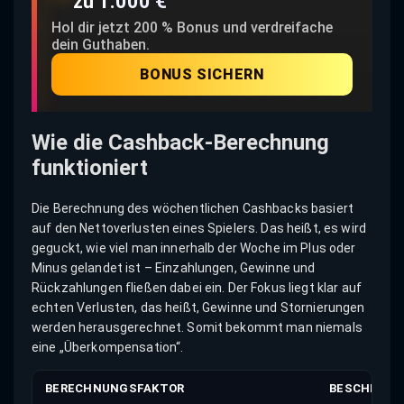
zu 1.000 €
Hol dir jetzt 200 % Bonus und verdreifache
dein Guthaben.
BONUS SICHERN
Wie die Cashback-Berechnung
funktioniert
Die Berechnung des wöchentlichen Cashbacks basiert
auf den Nettoverlusten eines Spielers. Das heißt, es wird
geguckt, wie viel man innerhalb der Woche im Plus oder
Minus gelandet ist – Einzahlungen, Gewinne und
Rückzahlungen fließen dabei ein. Der Fokus liegt klar auf
echten Verlusten, das heißt, Gewinne und Stornierungen
werden herausgerechnet. Somit bekommt man niemals
eine „Überkompensation“.
BERECHNUNGSFAKTOR
BESCHREIB