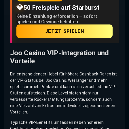
💎
50 Freispiele auf Starburst
Keine Einzahlung erforderlich – sofort
spielen und Gewinne behalten.
JETZT SPIELEN
Joo Casino VIP-Integration und
Vorteile
Ein entscheidender Hebel für höhere Cashback-Raten ist
der VIP-Status bei Joo Casino. Wer länger und mehr
spielt, sammelt Punkte und kann so in verschiedene VIP-
Stufen aufsteigen. Diese Level bieten nicht nur
verbesserte Rückerstattungsprozente, sondern auch
eine Vielzahl von Extras und individuell zugeschnittenen
Vorteilen.
Typische VIP-Benefits umfassen neben höherem
Cashback auch persönlichen Support, exklusive Boni