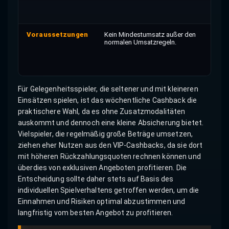
per
Man
Voraussetzungen
Kein Mindestumsatz außer den
Hoh
normalen Umsatzregeln.
Spi
Eng
Cas
erf
Für Gelegenheitsspieler, die seltener und mit kleineren
Einsätzen spielen, ist das wöchentliche Cashback die
praktischere Wahl, da es ohne Zusatzmodalitäten
auskommt und dennoch eine kleine Absicherung bietet.
Vielspieler, die regelmäßig große Beträge umsetzen,
ziehen eher Nutzen aus den VIP-Cashbacks, da sie dort
mit höheren Rückzahlungsquoten rechnen können und
überdies von exklusiven Angeboten profitieren. Die
Entscheidung sollte daher stets auf Basis des
individuellen Spielverhaltens getroffen werden, um die
Einnahmen und Risiken optimal abzustimmen und
langfristig vom besten Angebot zu profitieren.