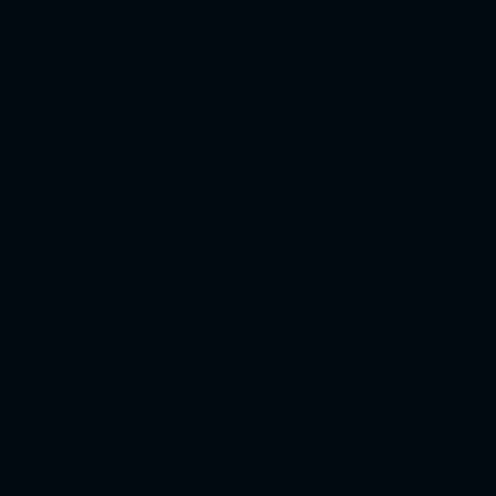
Support