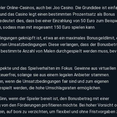
eler Online-Casinos, auch bei Joo Casino. Die Grundidee ist einf
, und das Casino legt einen bestimmten Prozentsatz als Bonus
deutet dies, dass bei einer Einzahlung von 50 Euro zum Beispi
 sodass man mit insgesamt 150 Euro spielen kann.
ingungen geknüpft ist, etwa an ein maximales Bonusgeldlimit, 
nnten Umsatzbedingungen. Diese verlangen, dass der Bonusbet
e bestimmte Anzahl von Malen durchgespielt werden muss, bev
pekte und das Spielverhalten im Fokus. Gewinne aus virtuellen
teuerfrei, solange sie aus einem legalen Anbieter stammen.
ann, wenn die Umsatzbedingungen fair sind und zum eigenen
spielt werden, die hohe Umschlagsraten ermöglichen.
inn, wenn der Spieler bereit ist, den Bonusbetrag mit einer
g von den Förderungen profitieren möchte. Bei hoher Vorsicht 
ein, auf boni zu verzichten, um flexibel und ohne Fristvorgaben 