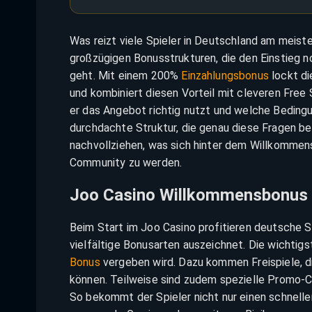
Was reizt viele Spieler in Deutschland am meist
großzügigen Bonusstrukturen, die den Einstieg 
geht. Mit einem 200%
Einzahlungsbonus
lockt di
und kombiniert diesen Vorteil mit cleveren Fre
er das Angebot richtig nutzt und welche Bedingu
durchdachte Struktur, die genau diese Fragen b
nachvollziehen, was sich hinter dem Willkommens
Community zu werden.
Joo Casino Willkommensbonus 
Beim Start im Joo Casino profitieren deutsche 
vielfältige Bonusarten auszeichnet. Die wichtig
Bonus
vergeben wird. Dazu kommen Freispiele, di
können. Teilweise sind zudem spezielle Promo-Co
So bekommt der Spieler nicht nur einen schnell