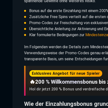
spannende Gewinne ohne weiteres Risiko.
Bonus auf die erste Einzahlung mit einem 20
Zusätzliche Free Spins verteilt auf die ersten 
Promo-Codes zur Freischaltung von exklusiven
Übersichtliche Anleitung zur Aktivierung und Ei
Klar formulierte Bedingungen zur
Mindesteinza
Im Folgenden werden die Details zum Mindesteinz
Verwendungsweise der Promo-Codes genau erläut
transparente Basis, um seine Entscheidungen fun
Exklusives Angebot für neue Spieler
🔥
200 % Willkommensbonus bis 
Hol dir jetzt 200 % Bonus und verdreifache 
Wie der Einzahlungsbonus grund