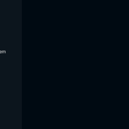
t
tem