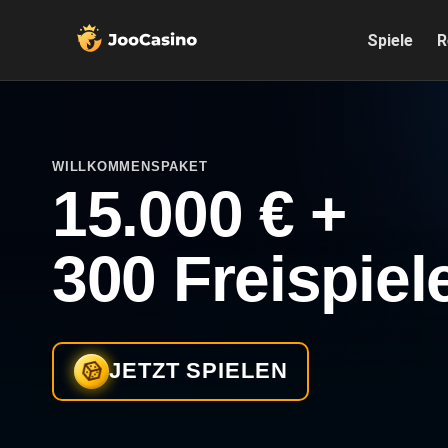
Spiele
R
WILLKOMMENSPAKET
15.000 € +
300 Freispiel
JETZT SPIELEN