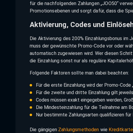
für die nachfolgenden Zahlungen „JOO50“ verwen
Promotionsebenen und sorgt dafür, dass die Spie
Aktivierung, Codes und Einlöse
Die Aktivierung des 200% Einzahlungsbonus im Joo
muss der gewünschte Promo-Code vor oder währ
automatisch zugewiesen wird. Wer diesen Schritt 
die Einzahlung sonst nur als reguläre Kapitalerhö
Folgende Faktoren sollte man dabei beachten:
Für die erste Einzahlung wird der Promo-Code
Für die zweite und dritte Einzahlung gilt jewei
Codes müssen exakt eingegeben werden, Groß-/
Die Mindesteinzahlung für die Teilnahme am Bon
Nur bestimmte Zahlungsarten qualifizieren fü
Die gängigen
Zahlungsmethoden
wie
Kreditkart