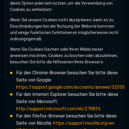
diese Option jederzeit nutzen, um die Verwendung von
Cookies zu verhindern.
Wenn Sie unsere Cookies nicht akzeptieren, kann es zu
Einschränkungen bei der Nutzung der Website kommen
und einige Funktionen funktionieren möglicherweise nicht
ordnungsgemäß.
Wenn Sie Cookies löschen oder Ihren Webbrowser
anweisen möchten, Cookies zu löschen oder abzulehnen,
besuchen Sie bitte die Hilfeseiten Ihres Browsers:
Für den Chrome-Browser besuchen Sie bitte diese
Seite von Google:
https://support.google.com/accounts/answer/32050
Für den Internet Explorer besuchen Sie bitte diese
Seite von Microsoft:
http://support.microsoft.com/kb/278835
Für den Firefox-Browser besuchen Sie bitte diese
Seite von Mozilla:
https://support.mozilla.org/en-