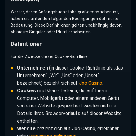
Wörter, deren Anfangsbuchstabe großgeschrieben ist,
haben die unter den folgenden Bedingungen definierte
Bedeutung. Diese Definitionen gelten unabhängig davon,
ob sie im Singular oder Plural erscheinen.
Definitionen
Für die Zwecke dieser Cookie-Richtlinie:
Unternehmen
(in dieser Cookie-Richtlinie als „das
Unternehmen“, „Wir“, „Uns“ oder „Unser“
bezeichnet) bezieht sich auf
Joo Casino
.
Cookies
sind kleine Dateien, die auf Ihrem
Computer, Mobilgerät oder einem anderen Gerät
von einer Website gespeichert werden und u. a.
Details Ihres Browserverlaufs auf dieser Website
enthalten.
Website
bezieht sich auf Joo Casino, erreichbar