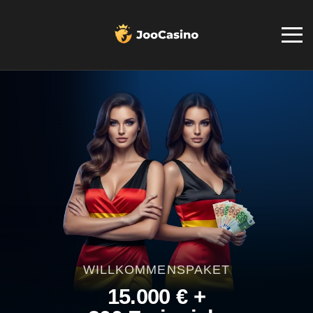
WILLKOMMENSPAKET
15.000 € +