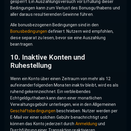
gesperrt. Ein Auszahlungsversuch vor Erfüllung dieser
Bedingungen kann zum Verlust des Bonusguthabens und
aller daraus resultierenden Gewinne führen.
Alle bonusbezogenen Bedingungen sind in den
Bonusbedingungen
definiert. Nutzern wird empfohlen,
diese separat zu lesen, bevor sie eine Auszahlung
beantragen.
10. Inaktive Konten und
Ruhestellung
Wenn ein Konto über einen Zeitraum von mehr als 12
aufeinanderfolgenden Monaten inaktiv bleibt, wird es als
ruhend gekennzeichnet. Ein verbleibendes
Echtgeldguthaben kann dann einer monatlichen
Verwaltungsgebühr unterliegen, wie in den Allgemeinen
Geschäftsbedingungen
beschrieben. Nutzer werden per
E-Mail vor einer solchen Gebühr benachrichtigt und
können das Konto jederzeit durch
Anmeldung
und
Durchführung einer Transaktion reaktivieren.