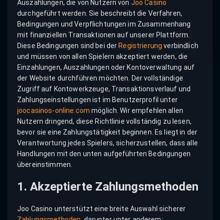
Auszahlungen, die von Nutzern von
Joo Casino
durchgeführt werden. Sie beschreibt die Verfahren,
Bedingungen und Verpflichtungen im Zusammenhang
mit finanziellen Transaktionen auf unserer Plattform.
Diese Bedingungen sind bei der
Registrierung
verbindlich
und müssen von allen Spielern akzeptiert werden, die
Einzahlungen, Auszahlungen oder Kontoverwaltung auf
der Website durchführen möchten. Der vollständige
Zugriff auf Kontowerkzeuge, Transaktionsverlauf und
Zahlungseinstellungen ist im Benutzerprofil unter
joocasinos-online.com
möglich. Wir empfehlen allen
Nutzern dringend, diese Richtlinie vollständig zu lesen,
bevor sie eine Zahlungstätigkeit beginnen. Es liegt in der
Verantwortung jedes Spielers, sicherzustellen, dass alle
Handlungen mit den unten aufgeführten Bedingungen
übereinstimmen.
1. Akzeptierte Zahlungsmethoden
Joo Casino unterstützt eine breite Auswahl sicherer
Zahlungsmethoden
, darunter unter anderem: