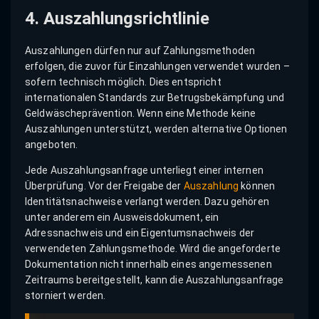
4. Auszahlungsrichtlinie
Auszahlungen dürfen nur auf Zahlungsmethoden
erfolgen, die zuvor für Einzahlungen verwendet wurden –
sofern technisch möglich. Dies entspricht
internationalen Standards zur Betrugsbekämpfung und
Geldwäscheprävention. Wenn eine Methode keine
Auszahlungen unterstützt, werden alternative Optionen
angeboten.
Jede Auszahlungsanfrage unterliegt einer internen
Überprüfung. Vor der Freigabe der
Auszahlung
können
Identitätsnachweise verlangt werden. Dazu gehören
unter anderem ein Ausweisdokument, ein
Adressnachweis und ein Eigentumsnachweis der
verwendeten Zahlungsmethode. Wird die angeforderte
Dokumentation nicht innerhalb eines angemessenen
Zeitraums bereitgestellt, kann die Auszahlungsanfrage
storniert werden.