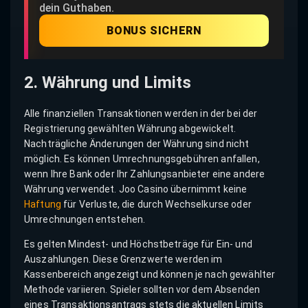
dein Guthaben.
BONUS SICHERN
2. Währung und Limits
Alle finanziellen Transaktionen werden in der bei der
Registrierung gewählten Währung abgewickelt.
Nachträgliche Änderungen der Währung sind nicht
möglich. Es können Umrechnungsgebühren anfallen,
wenn Ihre Bank oder Ihr Zahlungsanbieter eine andere
Währung verwendet. Joo Casino übernimmt keine
Haftung
für Verluste, die durch Wechselkurse oder
Umrechnungen entstehen.
Es gelten Mindest- und Höchstbeträge für Ein- und
Auszahlungen. Diese Grenzwerte werden im
Kassenbereich angezeigt und können je nach gewählter
Methode variieren. Spieler sollten vor dem Absenden
eines Transaktionsantrags stets die aktuellen Limits