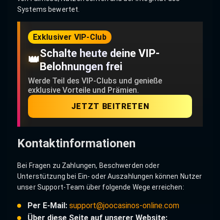
Systems bewertet.
Exklusiver VIP-Club
Schalte heute deine VIP-
👑
Belohnungen frei
Werde Teil des VIP-Clubs und genieße
exklusive Vorteile und Prämien.
JETZT BEITRETEN
Kontaktinformationen
Bei Fragen zu Zahlungen, Beschwerden oder
Unterstützung bei Ein- oder Auszahlungen können Nutzer
unser Support-Team über folgende Wege erreichen:
Per E-Mail:
support@joocasinos-online.com
Über diese Seite auf unserer Website: