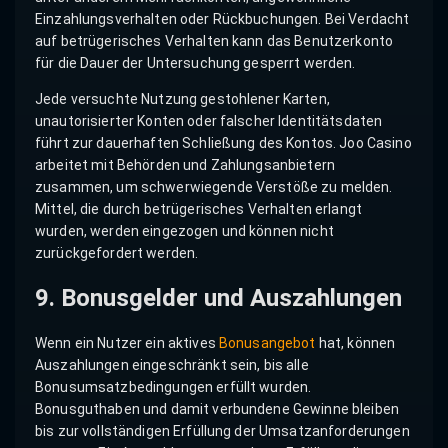
Einzahlungsverhalten oder Rückbuchungen. Bei Verdacht
auf betrügerisches Verhalten kann das Benutzerkonto
für die Dauer der Untersuchung gesperrt werden.
Jede versuchte Nutzung gestohlener Karten,
unautorisierter Konten oder falscher Identitätsdaten
führt zur dauerhaften Schließung des Kontos. Joo Casino
arbeitet mit Behörden und Zahlungsanbietern
zusammen, um schwerwiegende Verstöße zu melden.
Mittel, die durch betrügerisches Verhalten erlangt
wurden, werden eingezogen und können nicht
zurückgefordert werden.
9. Bonusgelder und Auszahlungen
Wenn ein Nutzer ein aktives
Bonusangebot
hat, können
Auszahlungen eingeschränkt sein, bis alle
Bonusumsatzbedingungen erfüllt wurden.
Bonusguthaben und damit verbundene Gewinne bleiben
bis zur vollständigen Erfüllung der Umsatzanforderungen