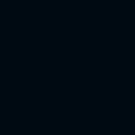
Support
support@joocasinos-online.com