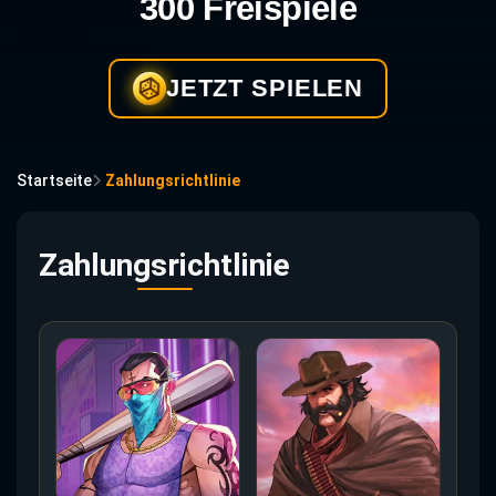
300 Freispiele
JETZT SPIELEN
Startseite
Zahlungsrichtlinie
Zahlungsrichtlinie