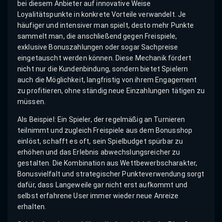
bei diesem Anbieter auf innovative Weise
Loyalitätspunkte in konkrete Vorteile verwandelt. Je
häufiger und intensiver man spielt, desto mehr Punkte
sammelt man, die anschließend gegen Freispiele,
exklusive Bonuszahlungen oder sogar Sachpreise
eingetauscht werden können. Diese Mechanik fördert
nicht nur die Kundenbindung, sondern bietet Spielern
auch die Möglichkeit, langfristig von ihrem Engagement
zu profitieren, ohne ständig neue Einzahlungen tätigen zu
müssen.
Als Beispiel: Ein Spieler, der regelmäßig an Turnieren
teilnimmt und zugleich Freispiele aus dem Bonusshop
einlöst, schafft es oft, sein Spielbudget spürbar zu
erhöhen und das Erlebnis abwechslungsreicher zu
gestalten. Die Kombination aus Wettbewerbscharakter,
Bonusvielfalt und strategischer Punkteverwendung sorgt
dafür, dass Langeweile gar nicht erst aufkommt und
selbst erfahrene User immer wieder neue Anreize
erhalten.