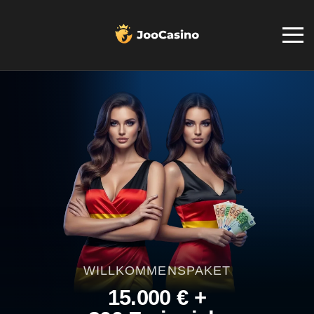
WILLKOMMENSPAKET
15.000 € +