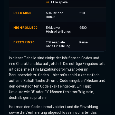
us
+ Freispiele
RELOAD50
50% Reload-
€10
Bonus
HIGHROLL500
Exklusiver
€500
Highroller-Bonus
FREESPIN20
20 Freispiele
Keine
ohne Einzahlung
In dieser Tabelle sind einige der häufigsten Codes und
ihre Charakteristika aufgeführt. Die richtige Eingabestelle
ist dabei meist im Einzahlungsformular oder im
Bonusbereich zu finden – hier müssen Nutzer einfach
auf eine Schaltfläche „Promo-Code eingeben“ klicken und
den gewünschten Code exakt eingeben. Ein Tipp:
Umlaute wie “ö” oder “ü” können fehleranfällig sein,
deshalb genau prüfen!
Hat man den Code einmal validiert und die Einzahlung
sowie die Verifizierung abgeschlossen, schaltet das