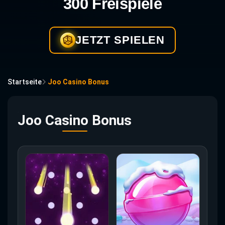
300 Freispiele
JETZT SPIELEN
Startseite
Joo Casino Bonus
Joo Casino Bonus