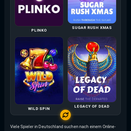
SUGAR RUSH XMAS
PLINKO
LEGACY OF DEAD
WILD SPIN
Viele Spieler in Deutschland suchen nach einem Online-