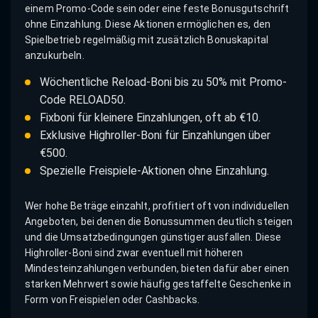
einem Promo-Code sein oder eine feste Bonusgutschrift
ohne Einzahlung. Diese Aktionen ermöglichen es, den
Spielbetrieb regelmäßig mit zusätzlich Bonuskapital
anzukurbeln.
Wöchentliche Reload-Boni bis zu 50% mit Promo-
Code RELOAD50.
Fixboni für kleinere Einzahlungen, oft ab €10.
Exklusive Highroller-Boni für Einzahlungen über
€500.
Spezielle Freispiele-Aktionen ohne Einzahlung.
Wer hohe Beträge einzahlt, profitiert oft von individuellen
Angeboten, bei denen die Bonussummen deutlich steigen
und die Umsatzbedingungen günstiger ausfallen. Diese
Highroller-Boni sind zwar eventuell mit höheren
Mindesteinzahlungen verbunden, bieten dafür aber einen
starken Mehrwert sowie häufig gestaffelte Geschenke in
Form von Freispielen oder Cashbacks.