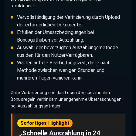
strukturiert:
Vervollständigung der Verifizierung durch Upload
der erforderlichen Dokumente.
Erfüllen der Umsatzbedingungen bei
Bonusguthaben vor Auszahlung.
Auswahl der bevorzugten Auszahlungsmethode
aus den für den NutzerVerfügbaren.
Warten auf die Bearbeitungszeit, die je nach
Methode zwischen wenigen Stunden und
mehreren Tagen variieren kann.
Gute Vorbereitung und das Lesen der spezifischen
Bonusregeln verhindern unangenehme Überraschungen
bei Auszahlungsanträgen.
Sofortiges Highlight
Schnelle Auszahlung in 24