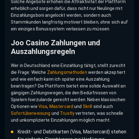
Solche Angebote erhöhen die Attraktivität der Plattform
erheblich und sorgen dafür, dass nicht nur Neulinge mit
Einzahlungsboni angelockt werden, sondern auch
Stammkunden langfristig motiviert bleiben, ohne sich auf
ein einziges Bonussystem verlassen zu müssen.
Joo Casino Zahlungen und
Auszahlungsregeln
Wer in Deutschland eine Einzahlung tätigt, stellt zurecht
die Frage: Welche
Zahlungsmethoden
werden akzeptiert
und wie einfach kann ich später eine Auszahlung
beantragen? Die Plattform bietet eine solide Auswahl an
gängigen Zahlungswegen, die den Bedürfnissen von
Spielern hierzulande gerecht werden. Neben klassischen
Optionen wie
Visa
,
Mastercard
und
Skrill
sind auch
Sofortüberweisung
und
Trustly
vertreten, was schnelle
und unkomplizierte Einzahlungen möglich macht.
Kredit- und Debitkarten (Visa, Mastercard) stehen