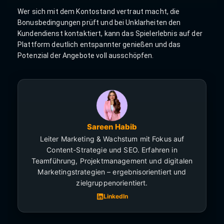
Wer sich mit dem Kontostand vertraut macht, die
Bonusbedingungen prüft und bei Unklarheiten den
Kundendienst kontaktiert, kann das Spielerlebnis auf der
Plattform deutlich entspannter genießen und das
Potenzial der Angebote voll ausschöpfen.
Sareen Habib
Leiter Marketing & Wachstum mit Fokus auf
Content-Strategie und SEO. Erfahren in
Teamführung, Projektmanagement und digitalen
Marketingstrategien – ergebnisorientiert und
zielgruppenorientiert.
LinkedIn