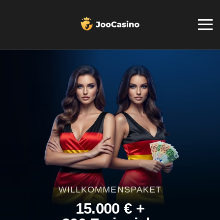
WILLKOMMENSPAKET
15.000 € +