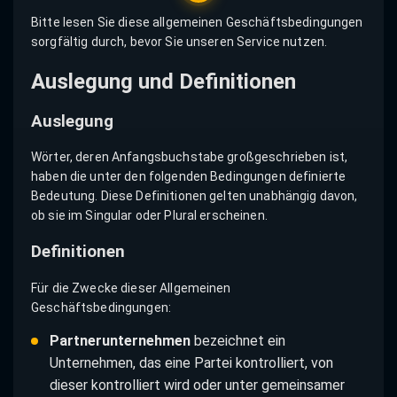
Bitte lesen Sie diese allgemeinen Geschäftsbedingungen
sorgfältig durch, bevor Sie unseren Service nutzen.
Auslegung und Definitionen
Auslegung
Wörter, deren Anfangsbuchstabe großgeschrieben ist,
haben die unter den folgenden Bedingungen definierte
Bedeutung. Diese Definitionen gelten unabhängig davon,
ob sie im Singular oder Plural erscheinen.
Definitionen
Für die Zwecke dieser Allgemeinen
Geschäftsbedingungen:
Partnerunternehmen
bezeichnet ein
Unternehmen, das eine Partei kontrolliert, von
dieser kontrolliert wird oder unter gemeinsamer