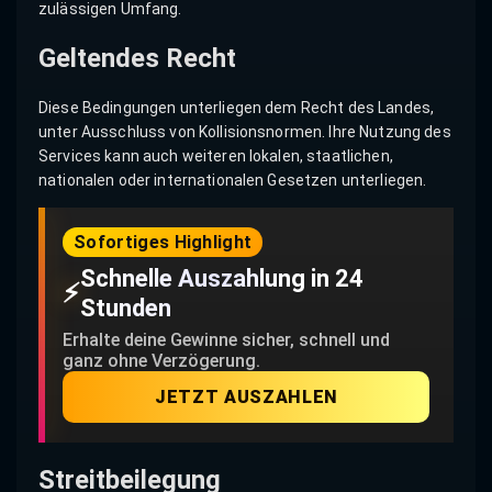
zulässigen Umfang.
Geltendes Recht
Diese Bedingungen unterliegen dem Recht des Landes,
unter Ausschluss von Kollisionsnormen. Ihre Nutzung des
Services kann auch weiteren lokalen, staatlichen,
nationalen oder internationalen Gesetzen unterliegen.
Sofortiges Highlight
Schnelle Auszahlung in 24
⚡
Stunden
Erhalte deine Gewinne sicher, schnell und
ganz ohne Verzögerung.
JETZT AUSZAHLEN
Streitbeilegung