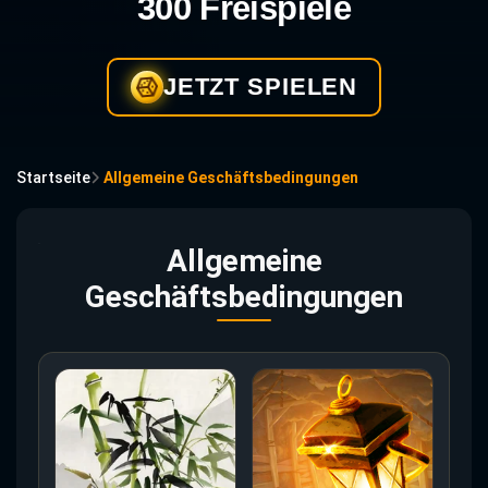
300 Freispiele
JETZT SPIELEN
Startseite
Allgemeine Geschäftsbedingungen
Allgemeine
Geschäftsbedingungen