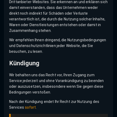
Drittanbieter-Websites. Sie erkennen an und erklären sich
damit einverstanden, dass das Unternehmen weder
direkt noch indirekt für Schäden oder Verluste
verantwortlich ist, die durch die Nutzung solcher Inhalte,
Waren oder Dienstleistungen entstehen oder damit in
Zusammenhang stehen.
Wir empfehlen Ihnen dringend, die Nutzungsbedingungen
und Datenschutzrichtlinien jeder Website, die Sie
besuchen, zu lesen.
Kündigung
Wir behalten uns das Recht vor, Ihren Zugang zum
Service jederzeit und ohne Vorankündigung zu beenden
oder auszusetzen, insbesondere wenn Sie gegen diese
Bedingungen verstoßen.
Nach der Kündigung endet Ihr Recht zur Nutzung des
Services
sofort
.