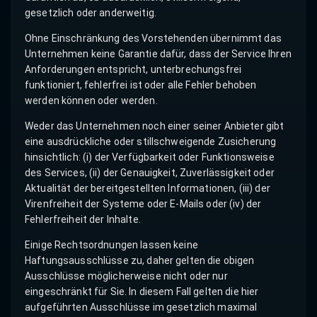
gesetzlich oder anderweitig.
Ohne Einschränkung des Vorstehenden übernimmt das
Unternehmen keine Garantie dafür, dass der Service Ihren
Anforderungen entspricht, unterbrechungsfrei
funktioniert, fehlerfrei ist oder alle Fehler behoben
werden können oder werden.
Weder das Unternehmen noch einer seiner Anbieter gibt
eine ausdrückliche oder stillschweigende Zusicherung
hinsichtlich: (i) der Verfügbarkeit oder Funktionsweise
des Services, (ii) der Genauigkeit, Zuverlässigkeit oder
Aktualität der bereitgestellten Informationen, (iii) der
Virenfreiheit der Systeme oder E-Mails oder (iv) der
Fehlerfreiheit der Inhalte.
Einige Rechtsordnungen lassen keine
Haftungsausschlüsse zu, daher gelten die obigen
Ausschlüsse möglicherweise nicht oder nur
eingeschränkt für Sie. In diesem Fall gelten die hier
aufgeführten Ausschlüsse im gesetzlich maximal