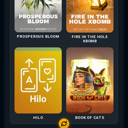
PROSPEROUS BLOOM
FIRE IN THE HOLE
XBOMB
HILO
BOOK OF CATS