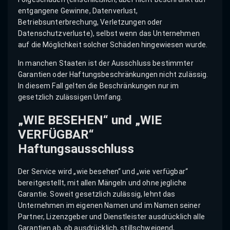
entgangene Gewinne, Datenverlust,
Betriebsunterbrechung, Verletzungen oder
Datenschutzverluste), selbst wenn das Unternehmen
auf die Möglichkeit solcher Schäden hingewiesen wurde.
In manchen Staaten ist der Ausschluss bestimmter
Garantien oder Haftungsbeschränkungen nicht zulässig.
In diesem Fall gelten die Beschränkungen nur im
gesetzlich zulässigen Umfang.
„WIE BESEHEN“ und „WIE
VERFÜGBAR“
Haftungsausschluss
Der Service wird „wie besehen“ und „wie verfügbar“
bereitgestellt, mit allen Mängeln und ohne jegliche
Garantie. Soweit gesetzlich zulässig, lehnt das
Unternehmen im eigenen Namen und im Namen seiner
Partner, Lizenzgeber und Dienstleister ausdrücklich alle
Garantien ab, ob ausdrücklich, stillschweigend,