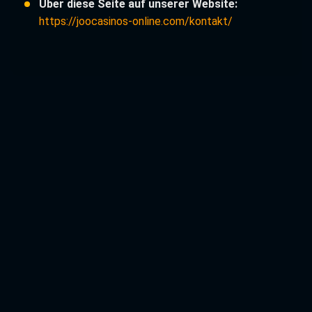
Über diese Seite auf unserer Website:
https://joocasinos-online.com/kontakt/