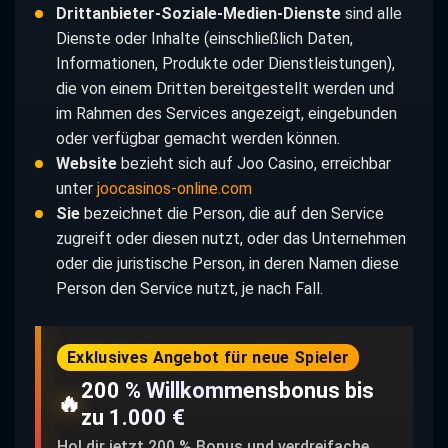
Drittanbieter-Soziale-Medien-Dienste
sind alle
Dienste oder Inhalte (einschließlich Daten,
Informationen, Produkte oder Dienstleistungen),
die von einem Dritten bereitgestellt werden und
im Rahmen des Services angezeigt, eingebunden
oder verfügbar gemacht werden können.
Website
bezieht sich auf Joo Casino, erreichbar
unter
joocasinos-online.com
Sie
bezeichnet die Person, die auf den Service
zugreift oder diesen nutzt, oder das Unternehmen
oder die juristische Person, in deren Namen diese
Person den Service nutzt, je nach Fall.
Exklusives Angebot für neue Spieler
200 % Willkommensbonus bis
🔥
zu 1.000 €
Hol dir jetzt 200 % Bonus und verdreifache