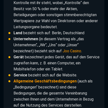
Kontrolle mit ihr steht, wobei „Kontrolle“ den
Besitz von 50 % oder mehr der Aktien,
Beteiligungen oder sonstigen stimmberechtigten
Wertpapiere zur Wahl von Direktoren oder anderer
Leitungsorgane bedeutet.
Land
bezieht sich auf: Berlin, Deutschland
Unternehmen
(in diesem Vertrag als „das
Unternehmen“, „Wir“, „Uns“ oder „Unser“
bezeichnet) bezieht sich auf
Joo Casino
.
Gerät
bezeichnet jedes Gerät, das auf den Service
zugreifen kann, z. B. einen Computer, ein
Mobiltelefon oder ein Tablet.
Service
bezieht sich auf die Website.
Allgemeine Geschäftsbedingungen
(auch als
„Bedingungen“ bezeichnet) sind diese
Bedingungen, die die gesamte Vereinbarung
zwischen Ihnen und dem Unternehmen in Bezug
auf die Nutzung des Services darstellen.