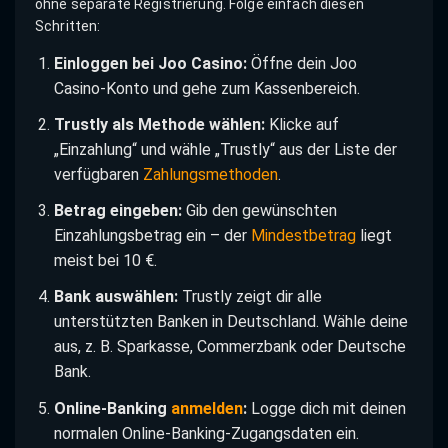
ohne separate Registrierung. Folge einfach diesen
Schritten:
Einloggen bei Joo Casino:
Öffne dein Joo
Casino-Konto und gehe zum Kassenbereich.
Trustly als Methode wählen:
Klicke auf
„Einzahlung“ und wähle „Trustly“ aus der Liste der
verfügbaren
Zahlungsmethoden
.
Betrag eingeben:
Gib den gewünschten
Einzahlungsbetrag ein – der
Mindestbetrag
liegt
meist bei 10 €.
Bank auswählen:
Trustly zeigt dir alle
unterstützten Banken in Deutschland. Wähle deine
aus, z. B. Sparkasse, Commerzbank oder Deutsche
Bank.
Online-Banking
anmelden
:
Logge dich mit deinen
normalen Online-Banking-Zugangsdaten ein.