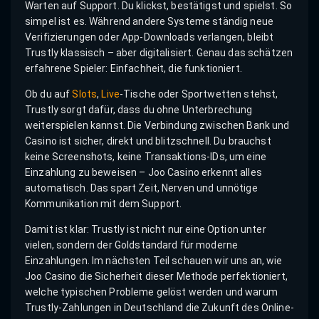
Warten auf Support. Du klickst, bestätigst und spielst. So
simpel ist es. Während andere Systeme ständig neue
Verifizierungen oder App-Downloads verlangen, bleibt
Trustly klassisch – aber digitalisiert. Genau das schätzen
erfahrene Spieler: Einfachheit, die funktioniert.
Ob du auf
Slots
,
Live
-Tische oder Sportwetten stehst,
Trustly sorgt dafür, dass du ohne Unterbrechung
weiterspielen kannst. Die Verbindung zwischen Bank und
Casino ist sicher, direkt und blitzschnell. Du brauchst
keine Screenshots, keine Transaktions-IDs, um eine
Einzahlung zu beweisen – Joo Casino erkennt alles
automatisch. Das spart Zeit, Nerven und unnötige
Kommunikation mit dem Support.
Damit ist klar: Trustly ist nicht nur eine Option unter
vielen, sondern der Goldstandard für moderne
Einzahlungen. Im nächsten Teil schauen wir uns an, wie
Joo Casino die Sicherheit dieser Methode perfektioniert,
welche typischen Probleme gelöst werden und warum
Trustly-Zahlungen in Deutschland die Zukunft des Online-