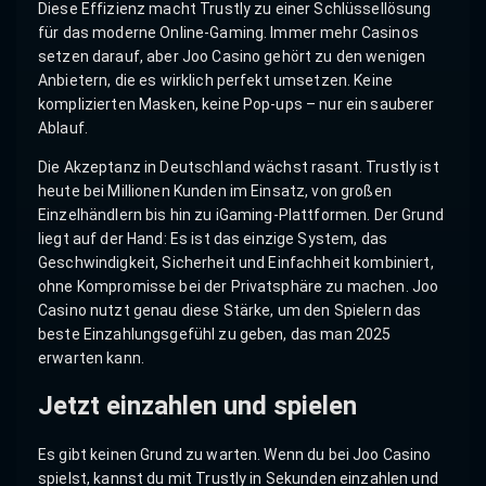
Diese Effizienz macht Trustly zu einer Schlüssellösung
für das moderne Online-Gaming. Immer mehr Casinos
setzen darauf, aber Joo Casino gehört zu den wenigen
Anbietern, die es wirklich perfekt umsetzen. Keine
komplizierten Masken, keine Pop-ups – nur ein sauberer
Ablauf.
Die Akzeptanz in Deutschland wächst rasant. Trustly ist
heute bei Millionen Kunden im Einsatz, von großen
Einzelhändlern bis hin zu iGaming-Plattformen. Der Grund
liegt auf der Hand: Es ist das einzige System, das
Geschwindigkeit, Sicherheit und Einfachheit kombiniert,
ohne Kompromisse bei der Privatsphäre zu machen. Joo
Casino nutzt genau diese Stärke, um den Spielern das
beste Einzahlungsgefühl zu geben, das man 2025
erwarten kann.
Jetzt einzahlen und spielen
Es gibt keinen Grund zu warten. Wenn du bei Joo Casino
spielst, kannst du mit Trustly in Sekunden einzahlen und