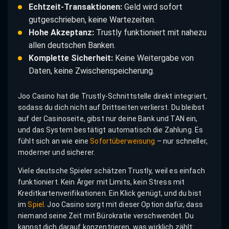
Echtzeit-Transaktionen:
Geld wird sofort
gutgeschrieben, keine Wartezeiten.
Hohe Akzeptanz:
Trustly funktioniert mit nahezu
allen deutschen Banken.
Komplette Sicherheit:
Keine Weitergabe von
Daten, keine Zwischenspeicherung.
Joo Casino hat die Trustly-Schnittstelle direkt integriert,
sodass du dich nicht auf Drittseiten verlierst. Du bleibst
auf der Casinoseite, gibst nur deine Bank und TAN ein,
und das System bestätigt automatisch die Zahlung. Es
fühlt sich an wie eine
Sofortüberweisung
– nur schneller,
moderner und sicherer.
Viele deutsche Spieler schätzen Trustly, weil es einfach
funktioniert. Kein Ärger mit Limits, kein Stress mit
Kreditkartenverifikationen. Ein Klick genügt, und du bist
im
Spiel
. Joo Casino sorgt mit dieser Option dafür, dass
niemand seine Zeit mit Bürokratie verschwendet. Du
kannst dich darauf konzentrieren, was wirklich zählt: