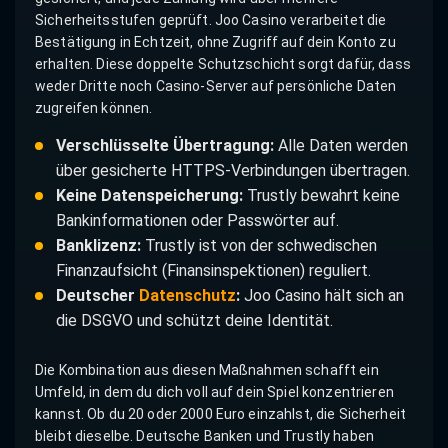
Sicherheitsstufen geprüft. Joo Casino verarbeitet die
Bestätigung in Echtzeit, ohne Zugriff auf dein Konto zu
erhalten. Diese doppelte Schutzschicht sorgt dafür, dass
weder Dritte noch Casino-Server auf persönliche Daten
zugreifen können.
Verschlüsselte Übertragung:
Alle Daten werden
über gesicherte HTTPS-Verbindungen übertragen.
Keine Datenspeicherung:
Trustly bewahrt keine
Bankinformationen oder Passwörter auf.
Banklizenz:
Trustly ist von der schwedischen
Finanzaufsicht (Finansinspektionen) reguliert.
Deutscher
Datenschutz
:
Joo Casino hält sich an
die DSGVO und schützt deine Identität.
Die Kombination aus diesen Maßnahmen schafft ein
Umfeld, in dem du dich voll auf dein Spiel konzentrieren
kannst. Ob du 20 oder 2000 Euro einzahlst, die Sicherheit
bleibt dieselbe. Deutsche Banken und Trustly haben