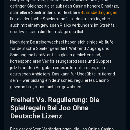
geringer. Gleichzeitig erlaubt das Casino höhere Einsätze,
schnellere Spielrunden und flexiblere
Bonusbedingungen
.
Für die deutsche Spielerschaft ist das attraktiv, aber
auch mit einem gewissen Risiko verbunden: Im Streitfall
erschwert sich die Rechtslage deutlich.
Nach dem Betreiberwechsel haben sich einige Abläufe
für deutsche Spieler geändert. Während Zugang und
Spielangebot größtenteils gleich geblieben sind,
korrespondieren Verifizierungsprozesse und Support
jetzt mit den Vorgaben eines internationalen, nicht-
deutschen Anbieters. Das kann für Ungeübte irritierend
sein – wer bislang ein deutsches, reguliertes Casino
gewohnt ist, muss sich umgewöhnen.
Freiheit Vs. Regulierung: Die
Spielregeln Bei Joo Ohne
Deutsche Lizenz
Eine der größten Veränderungen, die Joo Online Casino