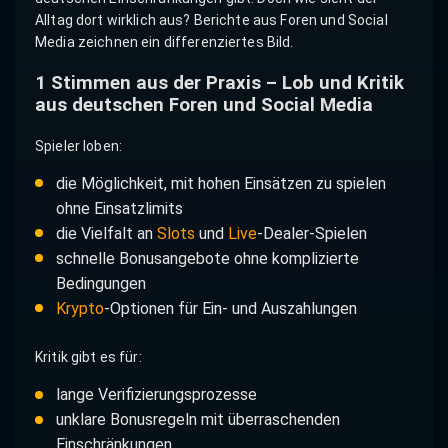
Alltag dort wirklich aus? Berichte aus Foren und Social
Media zeichnen ein differenziertes Bild.
1 Stimmen aus der Praxis – Lob und Kritik
aus deutschen Foren und Social Media
Spieler loben:
die Möglichkeit, mit hohen Einsätzen zu spielen
ohne Einsatzlimits
die Vielfalt an
Slots
und
Live
-Dealer-Spielen
schnelle Bonusangebote ohne komplizierte
Bedingungen
Krypto
-Optionen für Ein- und Auszahlungen
Kritik gibt es für:
lange Verifizierungsprozesse
unklare Bonusregeln mit überraschenden
Einschränkungen