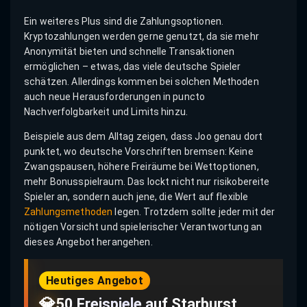
Ein weiteres Plus sind die Zahlungsoptionen.
Kryptozahlungen werden gerne genutzt, da sie mehr
Anonymität bieten und schnelle Transaktionen
ermöglichen – etwas, das viele deutsche Spieler
schätzen. Allerdings kommen bei solchen Methoden
auch neue Herausforderungen in puncto
Nachverfolgbarkeit und Limits hinzu.
Beispiele aus dem Alltag zeigen, dass Joo genau dort
punktet, wo deutsche Vorschriften bremsen: Keine
Zwangspausen, höhere Freiräume bei Wettoptionen,
mehr Bonusspielraum. Das lockt nicht nur risikobereite
Spieler an, sondern auch jene, die Wert auf flexible
Zahlungsmethoden
legen. Trotzdem sollte jeder mit der
nötigen Vorsicht und spielerischer Verantwortung an
dieses Angebot herangehen.
Heutiges Angebot
💎
50 Freispiele auf Starburst