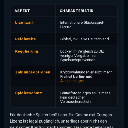
ASPEKT
CHARAKTERISTIK
Lizenzart
Internationale Glücksspiel-
Lizenz
Reichweite
Global, inklusive Deutschland
Regulierung
Locker im Vergleich zu DE;
weniger Vorgaben zur
Spielsuchtprävention
Zahlungsoptionen
Kryptowährungen erlaubt; mehr
Freiheit bei Ein- und
Auszahlungen
Spielerschutz
Grundforderungen an Fairness;
kein deutscher
Verbraucherschutz
Für deutsche Spieler heißt das: Ein Casino mit Curaçao-
Lizenz ist legal zugänglich, unterliegt aber nicht den
deutschen Kontrollmechanismen. Das bietet einerseits