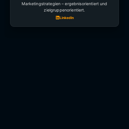
Marketingstrategien – ergebnisorientiert und
zielgruppenorientiert.
LinkedIn