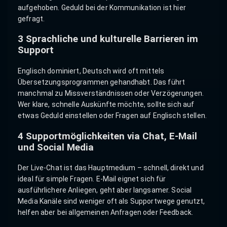
aufgehoben. Geduld bei der Kommunikation ist hier
gefragt.
3 Sprachliche und kulturelle Barrieren im
Support
Englisch dominiert, Deutsch wird oft mittels
Übersetzungsprogrammen gehandhabt. Das führt
manchmal zu Missverständnissen oder Verzögerungen.
Wer klare, schnelle Auskünfte möchte, sollte sich auf
etwas Geduld einstellen oder Fragen auf Englisch stellen.
4 Supportmöglichkeiten via Chat, E-Mail
und Social Media
Der Live-Chat ist das Hauptmedium – schnell, direkt und
ideal für simple Fragen. E-Mail eignet sich für
ausführlichere Anliegen, geht aber langsamer. Social
Media Kanäle sind weniger oft als Supportwege genutzt,
helfen aber bei allgemeinen Anfragen oder Feedback.