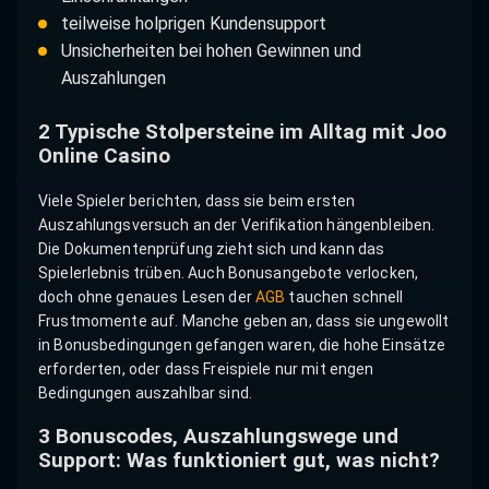
teilweise holprigen Kundensupport
Unsicherheiten bei hohen Gewinnen und
Auszahlungen
2 Typische Stolpersteine im Alltag mit Joo
Online Casino
Viele Spieler berichten, dass sie beim ersten
Auszahlungsversuch an der Verifikation hängenbleiben.
Die Dokumentenprüfung zieht sich und kann das
Spielerlebnis trüben. Auch Bonusangebote verlocken,
doch ohne genaues Lesen der
AGB
tauchen schnell
Frustmomente auf. Manche geben an, dass sie ungewollt
in Bonusbedingungen gefangen waren, die hohe Einsätze
erforderten, oder dass Freispiele nur mit engen
Bedingungen auszahlbar sind.
3 Bonuscodes, Auszahlungswege und
Support: Was funktioniert gut, was nicht?